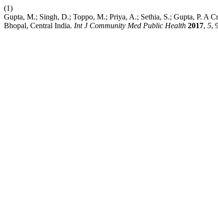
(1)
Gupta, M.; Singh, D.; Toppo, M.; Priya, A.; Sethia, S.; Gupta, P. 
Bhopal, Central India.
Int J Community Med Public Health
2017
,
5
, 